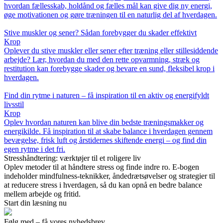
hvordan fællesskab, holdånd og fælles mål kan give dig ny energi,
øge motivationen og gøre træningen til en naturlig del af hverdagen.
Stive muskler og sener? Sådan forebygger du skader effektivt
Krop
Oplever du stive muskler eller sener efter træning eller stillesiddende
arbejde? Lær, hvordan du med den rette opvarmning, stræk og
restitution kan forebygge skader og bevare en sund, fleksibel krop i
hverdagen.
Find din rytme i naturen – få inspiration til en aktiv og energifyldt
livsstil
Krop
Oplev hvordan naturen kan blive din bedste træningsmakker og
energikilde. Få inspiration til at skabe balance i hverdagen gennem
bevægelse, frisk luft og årstidernes skiftende energi – og find din
egen rytme i det fri.
Stresshåndtering: værktøjer til et roligere liv
Oplev metoder til at håndtere stress og finde indre ro. E-bogen
indeholder mindfulness-teknikker, åndedrætsøvelser og strategier til
at reducere stress i hverdagen, så du kan opnå en bedre balance
mellem arbejde og fritid.
Start din læsning nu
Følg med – få vores nyhedsbrev