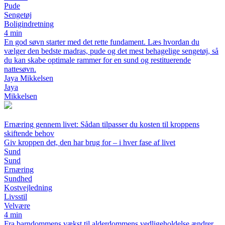
Pude
Sengetøj
Boligindretning
4 min
En god søvn starter med det rette fundament. Læs hvordan du
vælger den bedste madras, pude og det mest behagelige sengetøj, så
du kan skabe optimale rammer for en sund og restituerende
nattesøvn.
Jaya Mikkelsen
Jaya
Mikkelsen
Ernæring gennem livet: Sådan tilpasser du kosten til kroppens
skiftende behov
Giv kroppen det, den har brug for – i hver fase af livet
Sund
Sund
Ernæring
Sundhed
Kostvejledning
Livsstil
Velvære
4 min
Fra barndommens vækst til alderdommens vedligeholdelse ændrer