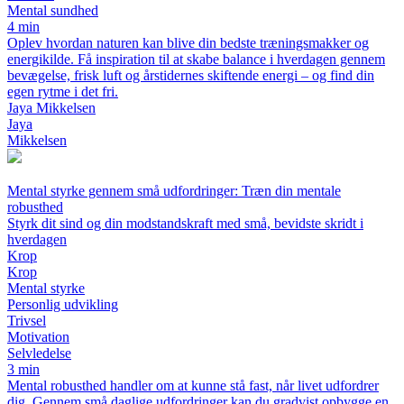
Mental sundhed
4 min
Oplev hvordan naturen kan blive din bedste træningsmakker og
energikilde. Få inspiration til at skabe balance i hverdagen gennem
bevægelse, frisk luft og årstidernes skiftende energi – og find din
egen rytme i det fri.
Jaya Mikkelsen
Jaya
Mikkelsen
Mental styrke gennem små udfordringer: Træn din mentale
robusthed
Styrk dit sind og din modstandskraft med små, bevidste skridt i
hverdagen
Krop
Krop
Mental styrke
Personlig udvikling
Trivsel
Motivation
Selvledelse
3 min
Mental robusthed handler om at kunne stå fast, når livet udfordrer
dig. Gennem små daglige udfordringer kan du gradvist opbygge en