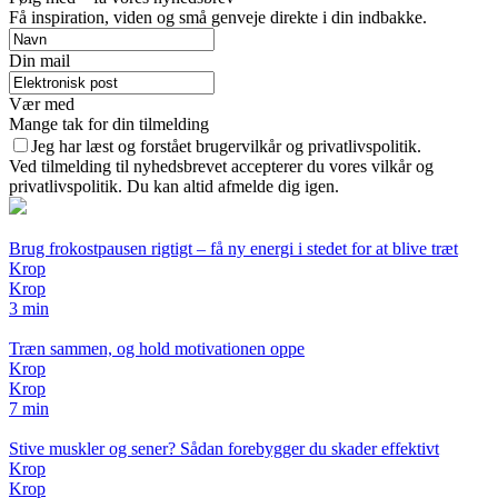
Få inspiration, viden og små genveje direkte i din indbakke.
Din mail
Vær med
Mange tak for din tilmelding
Jeg har læst og forstået brugervilkår og privatlivspolitik.
Ved tilmelding til nyhedsbrevet accepterer du vores vilkår og
privatlivspolitik. Du kan altid afmelde dig igen.
Brug frokostpausen rigtigt – få ny energi i stedet for at blive træt
Krop
Krop
3 min
Træn sammen, og hold motivationen oppe
Krop
Krop
7 min
Stive muskler og sener? Sådan forebygger du skader effektivt
Krop
Krop