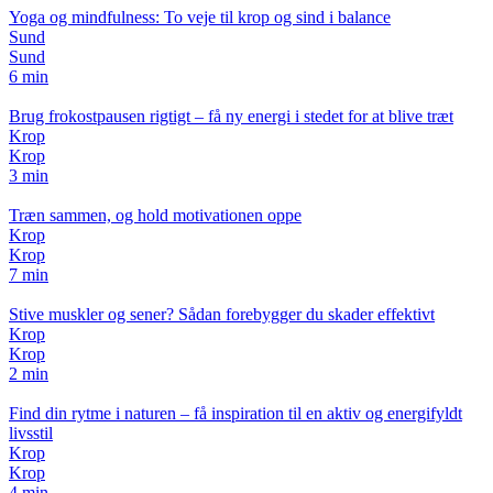
Yoga og mindfulness: To veje til krop og sind i balance
Sund
Sund
6 min
Brug frokostpausen rigtigt – få ny energi i stedet for at blive træt
Krop
Krop
3 min
Træn sammen, og hold motivationen oppe
Krop
Krop
7 min
Stive muskler og sener? Sådan forebygger du skader effektivt
Krop
Krop
2 min
Find din rytme i naturen – få inspiration til en aktiv og energifyldt
livsstil
Krop
Krop
4 min