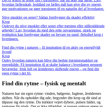
Det er lettere at holde fast i træningen, når du ikke står alene. Læs,
hvordan fællesskab, holdånd og fælles mål kan give dig ny energi,
øge motivationen og gøre træningen til en naturlig del af hverdagen.
Stive muskler og sener? Sådan forebygger du skader effektivt
Krop
Oplever du stive muskler eller sener efter træning eller stillesiddende
arbejde? Lær, hvordan du med den rette opvarmning, stræk og
restitution kan forebygge skader og bevare en sund, fleksibel krop i
hverdagen.
Find din rytme i naturen – få inspiration til en aktiv og energifyldt
livsstil
Krop
Oplev hvordan naturen kan blive din bedste træningsmakker og
energikilde. Få inspiration til at skabe balance i hverdagen gennem
bevægelse, frisk luft og årstidernes skiftende energi – og find din
egen rytme i det fri.
Find din rytme – fysisk og mentalt
Naturen har sin egen rytme: vinden, bølgerne, fuglene, årstidernes
skiften. Når du opholder dig ude, begynder din krop og dit sind at
tilpasse sig den rytme. Du trækker vejret dybere, pulsen falder, og
tankerne får plads. Det er ikke tilfældigt, at mange oplever større ro