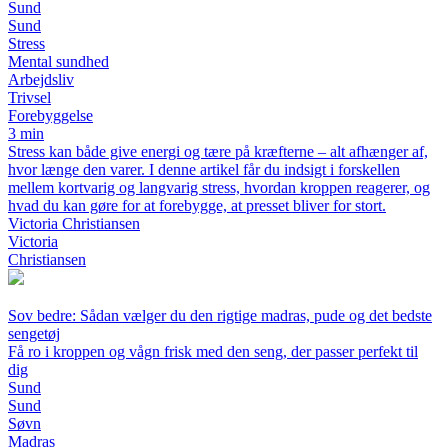
Sund
Sund
Stress
Mental sundhed
Arbejdsliv
Trivsel
Forebyggelse
3 min
Stress kan både give energi og tære på kræfterne – alt afhænger af,
hvor længe den varer. I denne artikel får du indsigt i forskellen
mellem kortvarig og langvarig stress, hvordan kroppen reagerer, og
hvad du kan gøre for at forebygge, at presset bliver for stort.
Victoria Christiansen
Victoria
Christiansen
Sov bedre: Sådan vælger du den rigtige madras, pude og det bedste
sengetøj
Få ro i kroppen og vågn frisk med den seng, der passer perfekt til
dig
Sund
Sund
Søvn
Madras