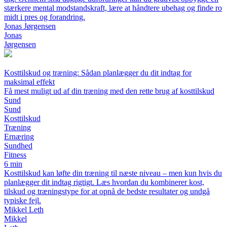
stærkere mental modstandskraft, lære at håndtere ubehag og finde ro
midt i pres og forandring.
Jonas Jørgensen
Jonas
Jørgensen
Kosttilskud og træning: Sådan planlægger du dit indtag for
maksimal effekt
Få mest muligt ud af din træning med den rette brug af kosttilskud
Sund
Sund
Kosttilskud
Træning
Ernæring
Sundhed
Fitness
6 min
Kosttilskud kan løfte din træning til næste niveau – men kun hvis du
planlægger dit indtag rigtigt. Læs hvordan du kombinerer kost,
tilskud og træningstype for at opnå de bedste resultater og undgå
typiske fejl.
Mikkel Leth
Mikkel