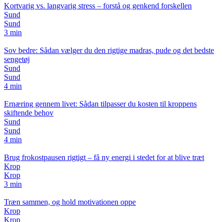
Kortvarig vs. langvarig stress – forstå og genkend forskellen
Sund
Sund
3 min
Sov bedre: Sådan vælger du den rigtige madras, pude og det bedste
sengetøj
Sund
Sund
4 min
Ernæring gennem livet: Sådan tilpasser du kosten til kroppens
skiftende behov
Sund
Sund
4 min
Brug frokostpausen rigtigt – få ny energi i stedet for at blive træt
Krop
Krop
3 min
Træn sammen, og hold motivationen oppe
Krop
Krop