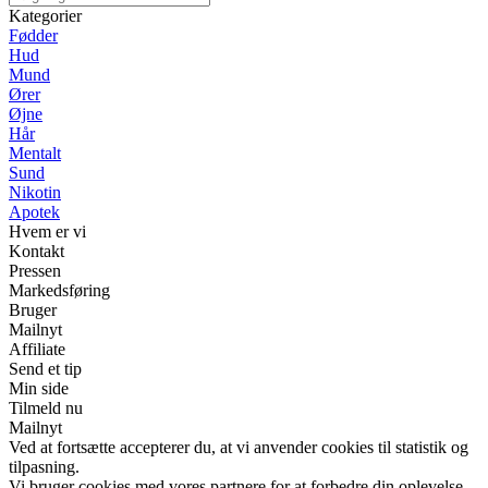
Kategorier
Fødder
Hud
Mund
Ører
Øjne
Hår
Mentalt
Sund
Nikotin
Apotek
Hvem er vi
Kontakt
Pressen
Markedsføring
Bruger
Mailnyt
Affiliate
Send et tip
Min side
Tilmeld nu
Mailnyt
Ved at fortsætte accepterer du, at vi anvender cookies til statistik og
tilpasning.
Vi bruger cookies med vores partnere for at forbedre din oplevelse