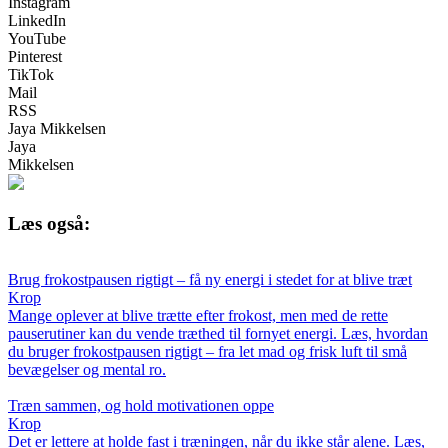
Instagram
LinkedIn
YouTube
Pinterest
TikTok
Mail
RSS
Jaya Mikkelsen
Jaya
Mikkelsen
Læs også:
Brug frokostpausen rigtigt – få ny energi i stedet for at blive træt
Krop
Mange oplever at blive trætte efter frokost, men med de rette
pauserutiner kan du vende træthed til fornyet energi. Læs, hvordan
du bruger frokostpausen rigtigt – fra let mad og frisk luft til små
bevægelser og mental ro.
Træn sammen, og hold motivationen oppe
Krop
Det er lettere at holde fast i træningen, når du ikke står alene. Læs,