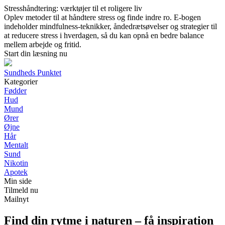
Stresshåndtering: værktøjer til et roligere liv
Oplev metoder til at håndtere stress og finde indre ro. E-bogen
indeholder mindfulness-teknikker, åndedrætsøvelser og strategier til
at reducere stress i hverdagen, så du kan opnå en bedre balance
mellem arbejde og fritid.
Start din læsning nu
Sundheds Punktet
Kategorier
Fødder
Hud
Mund
Ører
Øjne
Hår
Mentalt
Sund
Nikotin
Apotek
Min side
Tilmeld nu
Mailnyt
Find din rytme i naturen – få inspiration