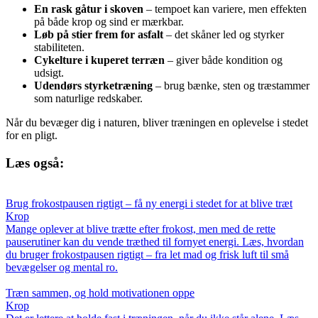
En rask gåtur i skoven
– tempoet kan variere, men effekten
på både krop og sind er mærkbar.
Løb på stier frem for asfalt
– det skåner led og styrker
stabiliteten.
Cykelture i kuperet terræn
– giver både kondition og
udsigt.
Udendørs styrketræning
– brug bænke, sten og træstammer
som naturlige redskaber.
Når du bevæger dig i naturen, bliver træningen en oplevelse i stedet
for en pligt.
Læs også:
Brug frokostpausen rigtigt – få ny energi i stedet for at blive træt
Krop
Mange oplever at blive trætte efter frokost, men med de rette
pauserutiner kan du vende træthed til fornyet energi. Læs, hvordan
du bruger frokostpausen rigtigt – fra let mad og frisk luft til små
bevægelser og mental ro.
Træn sammen, og hold motivationen oppe
Krop