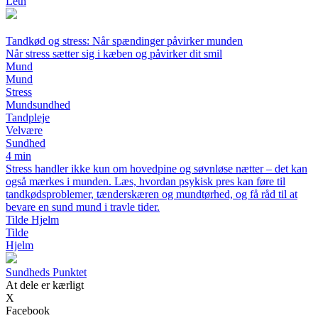
Leth
Tandkød og stress: Når spændinger påvirker munden
Når stress sætter sig i kæben og påvirker dit smil
Mund
Mund
Stress
Mundsundhed
Tandpleje
Velvære
Sundhed
4 min
Stress handler ikke kun om hovedpine og søvnløse nætter – det kan
også mærkes i munden. Læs, hvordan psykisk pres kan føre til
tandkødsproblemer, tænderskæren og mundtørhed, og få råd til at
bevare en sund mund i travle tider.
Tilde Hjelm
Tilde
Hjelm
Sundheds Punktet
At dele er kærligt
X
Facebook