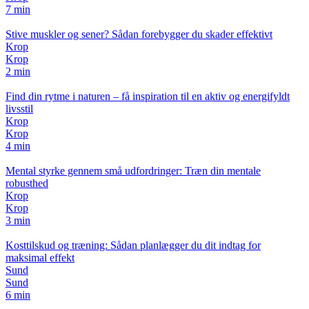
7 min
Stive muskler og sener? Sådan forebygger du skader effektivt
Krop
Krop
2 min
Find din rytme i naturen – få inspiration til en aktiv og energifyldt
livsstil
Krop
Krop
4 min
Mental styrke gennem små udfordringer: Træn din mentale
robusthed
Krop
Krop
3 min
Kosttilskud og træning: Sådan planlægger du dit indtag for
maksimal effekt
Sund
Sund
6 min