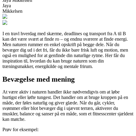
Jaya Mikkelsen
Jaya
Mikkelsen
I en travl hverdag med skærme, deadlines og transport fra A til B
kan det være svært at finde ro – og endnu sværere at finde energi.
Men naturen rummer en enkel opskrift på begge dele. Når du
bevæger dig ud i det fri, får du ikke bare frisk luft og motion, men
også en mulighed for at genfinde din naturlige rytme. Her får du
inspiration til, hvordan du kan bruge naturen som din
træningsmakker, energikilde og mentale frirum.
Bevægelse med mening
At være aktiv i naturen handler ikke nødvendigvis om at løbe
hurtigst eller løfte tungest. Det handler om at bruge kroppen på en
måde, der føles naturlig og giver glæde. Når du går, cykler,
svømmer eller blot bevæger dig i ujævnt terræn, aktiverer du
muskler, balance og sanser på en måde, som et fitnesscenter sjældent
kan matche.
Prøv for eksempel: