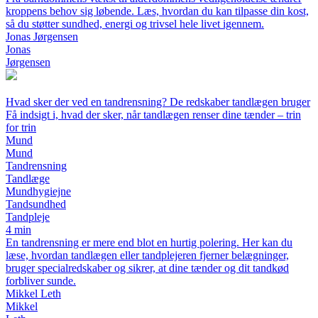
kroppens behov sig løbende. Læs, hvordan du kan tilpasse din kost,
så du støtter sundhed, energi og trivsel hele livet igennem.
Jonas Jørgensen
Jonas
Jørgensen
Hvad sker der ved en tandrensning? De redskaber tandlægen bruger
Få indsigt i, hvad der sker, når tandlægen renser dine tænder – trin
for trin
Mund
Mund
Tandrensning
Tandlæge
Mundhygiejne
Tandsundhed
Tandpleje
4 min
En tandrensning er mere end blot en hurtig polering. Her kan du
læse, hvordan tandlægen eller tandplejeren fjerner belægninger,
bruger specialredskaber og sikrer, at dine tænder og dit tandkød
forbliver sunde.
Mikkel Leth
Mikkel