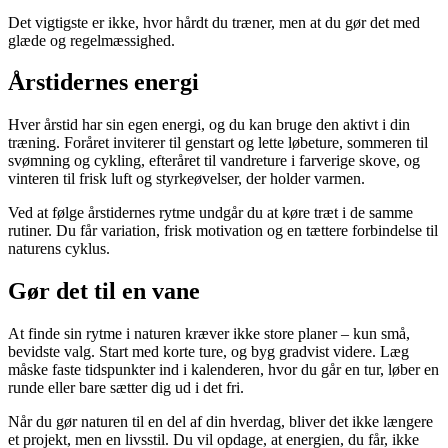
Det vigtigste er ikke, hvor hårdt du træner, men at du gør det med
glæde og regelmæssighed.
Årstidernes energi
Hver årstid har sin egen energi, og du kan bruge den aktivt i din
træning. Foråret inviterer til genstart og lette løbeture, sommeren til
svømning og cykling, efteråret til vandreture i farverige skove, og
vinteren til frisk luft og styrkeøvelser, der holder varmen.
Ved at følge årstidernes rytme undgår du at køre træt i de samme
rutiner. Du får variation, frisk motivation og en tættere forbindelse til
naturens cyklus.
Gør det til en vane
At finde sin rytme i naturen kræver ikke store planer – kun små,
bevidste valg. Start med korte ture, og byg gradvist videre. Læg
måske faste tidspunkter ind i kalenderen, hvor du går en tur, løber en
runde eller bare sætter dig ud i det fri.
Når du gør naturen til en del af din hverdag, bliver det ikke længere
et projekt, men en livsstil. Du vil opdage, at energien, du får, ikke