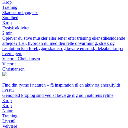
Krop
Træning
Skadesforebyggelse
Sundhed
Krop
Fysisk aktivitet
2 min
Oplever du stive muskler eller sener efter træning eller stillesiddende
arbejde? Lær, hvordan du med den rette opvarmning, stræk og
restitution kan forebygge skader og bevare en sund, fleksibel krop i
hverdagen.
Victoria Christiansen
Victoria
Christiansen
Find din rytme i naturen – få inspiration til en aktiv og energifyldt
livsstil
Genoplad krop og sind ved at bevæge dig ud i naturens rytme
Krop
Krop
Natur
Træning
Livsstil
Velvære