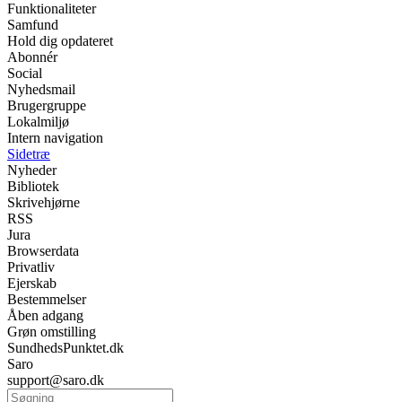
Funktionaliteter
Samfund
Hold dig opdateret
Abonnér
Social
Nyhedsmail
Brugergruppe
Lokalmiljø
Intern navigation
Sidetræ
Nyheder
Bibliotek
Skrivehjørne
RSS
Jura
Browserdata
Privatliv
Ejerskab
Bestemmelser
Åben adgang
Grøn omstilling
SundhedsPunktet.dk
Saro
support@saro.dk