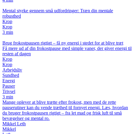
Mental styrke gennem små udfordringer: Træn din mentale
robusthed
Krop
Krop
3 min
Brug frokostpausen rigtigt – få ny energi i stedet for at blive træt
Få mere ud af din frokostpause med simple vaner, der giver energi til
resten af dagen
Krop
Krop
Arbejdsliv
Sundhed
Energi
Pauser
Trivsel
3 min
Mange oplever at blive trætte efter frokost, men med de rette
pauserutiner kan du vende træthed til fornyet energi. Læs, hvordan
du bruger frokostpausen rigtigt – fra let mad og frisk luft til små
bevægelser og mental ro.
Mikkel Leth
Mikkel