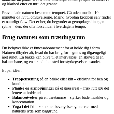
og klarhed efter en tur i det grønne.
Prøv at lade naturen bestemme tempoet. Gå uden musik i 10
minutter og lyt til omgivelserne. Mærk, hvordan kroppen selv finder
et naturligt flow. Det er her, du begynder at genopdage din egen
rytme – den, der ofte forsvinder i hverdagens tempo.
Brug naturen som træningsrum
Du behøver ikke et fitnessabonnement for at holde dig i form.
Naturen tilbyder alt, hvad du har brug for – gratis og tilgængeligt
året rundt. En bakke kan blive til et intervalpas, en skovsti til en
balancebane, og en strand til et sted for styrkeøvelser i sandet.
Et par idéer:
Trappetræning
på en bakke eller klit – effektivt for ben og
kondition.
Planke og armbøjninger
på et græsareal – frisk luft gør det
lettere at holde ud.
Balanceøvelser
på en træstamme – styrker både muskler og
koncentration.
Yoga i det fri
– kombiner bevægelse og nærvær med
naturens lyde som baggrund.