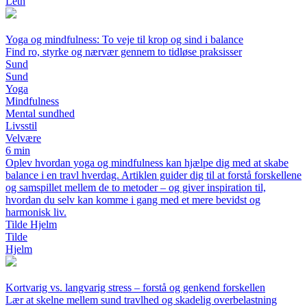
Leth
Yoga og mindfulness: To veje til krop og sind i balance
Find ro, styrke og nærvær gennem to tidløse praksisser
Sund
Sund
Yoga
Mindfulness
Mental sundhed
Livsstil
Velvære
6 min
Oplev hvordan yoga og mindfulness kan hjælpe dig med at skabe
balance i en travl hverdag. Artiklen guider dig til at forstå forskellene
og samspillet mellem de to metoder – og giver inspiration til,
hvordan du selv kan komme i gang med et mere bevidst og
harmonisk liv.
Tilde Hjelm
Tilde
Hjelm
Kortvarig vs. langvarig stress – forstå og genkend forskellen
Lær at skelne mellem sund travlhed og skadelig overbelastning