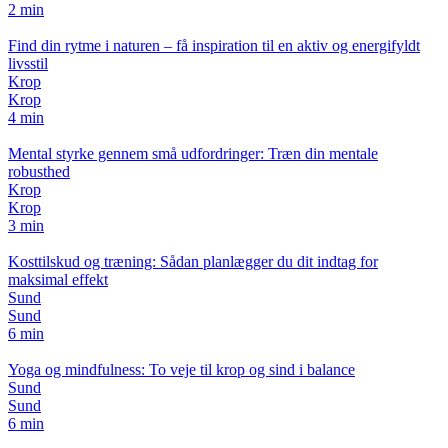
2 min
Find din rytme i naturen – få inspiration til en aktiv og energifyldt
livsstil
Krop
Krop
4 min
Mental styrke gennem små udfordringer: Træn din mentale
robusthed
Krop
Krop
3 min
Kosttilskud og træning: Sådan planlægger du dit indtag for
maksimal effekt
Sund
Sund
6 min
Yoga og mindfulness: To veje til krop og sind i balance
Sund
Sund
6 min