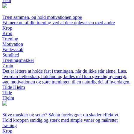
Leth
Træn sammen, og hold motivationen oppe
Få mere ud af din træning ved at dele oplevelsen med andre
Krop
Krop
Træning
Motivation
Fællesskab
Sundhed
Træningsmakker
7 min
Det er lettere at holde fast i træningen, når du ikke står alene. Læs,
hvordan fællesskab, holdånd og fælles mål kan give dig ny energi,
øge motivationen og gøre træningen til en naturlig del af hverdagen.
Tilde Hjelm
Tilde
Hjelm
Stive muskler og sener? Sådan forebygger du skader effektivt
Hold kroppen smidig og stærk med simple vaner og målrettet
træning
Krop