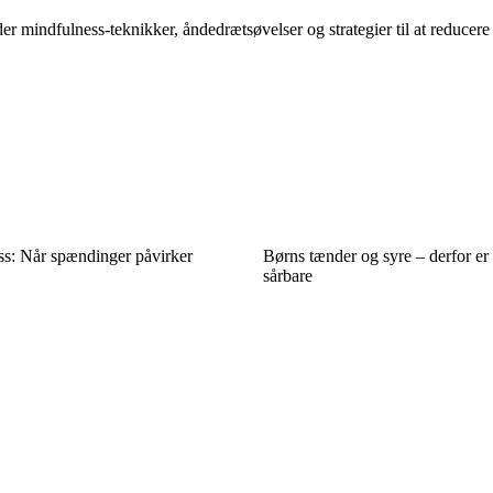
der mindfulness-teknikker, åndedrætsøvelser og strategier til at reduce
ss: Når spændinger påvirker
Børns tænder og syre – derfor er 
sårbare