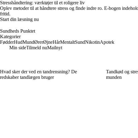
Stresshåndtering: værktøjer til et roligere liv
Oplev metoder til at håndtere stress og finde indre ro. E-bogen indehol
fritid.
Start din læsning nu
Sundheds Punktet
Kategorier
Fødder
Hud
Mund
Ører
Øjne
Hår
Mentalt
Sund
Nikotin
Apotek
Min side
Tilmeld nu
Mailnyt
Hvad sker der ved en tandrensning? De
Tandkød og stre
redskaber tandlægen bruger
munden