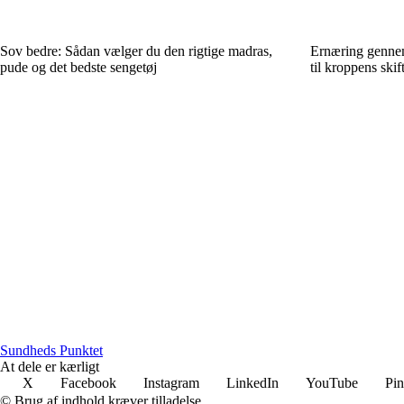
Sov bedre: Sådan vælger du den rigtige madras,
Ernæring gennem 
pude og det bedste sengetøj
til kroppens ski
Sundheds Punktet
At dele er kærligt
X
Facebook
Instagram
LinkedIn
YouTube
Pin
© Brug af indhold kræver tilladelse.