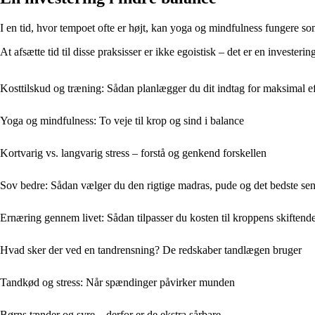
I en tid, hvor tempoet ofte er højt, kan yoga og mindfulness fungere som
At afsætte tid til disse praksisser er ikke egoistisk – det er en investeri
Kosttilskud og træning: Sådan planlægger du dit indtag for maksimal e
Yoga og mindfulness: To veje til krop og sind i balance
Kortvarig vs. langvarig stress – forstå og genkend forskellen
Sov bedre: Sådan vælger du den rigtige madras, pude og det bedste sen
Ernæring gennem livet: Sådan tilpasser du kosten til kroppens skiften
Hvad sker der ved en tandrensning? De redskaber tandlægen bruger
Tandkød og stress: Når spændinger påvirker munden
Børns tænder og syre – derfor er de ekstra sårbare