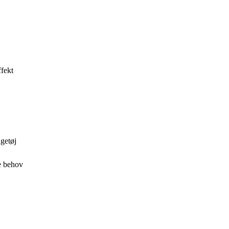
ffekt
getøj
de behov