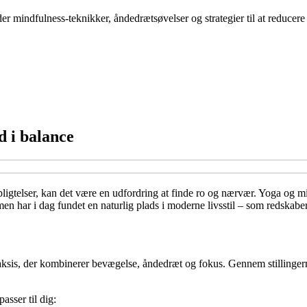
der mindfulness-teknikker, åndedrætsøvelser og strategier til at reduce
d i balance
rpligtelser, kan det være en udfordring at finde ro og nærvær. Yoga og m
n har i dag fundet en naturlig plads i moderne livsstil – som redskaber 
raksis, der kombinerer bevægelse, åndedræt og fokus. Gennem stillinger
asser til dig: