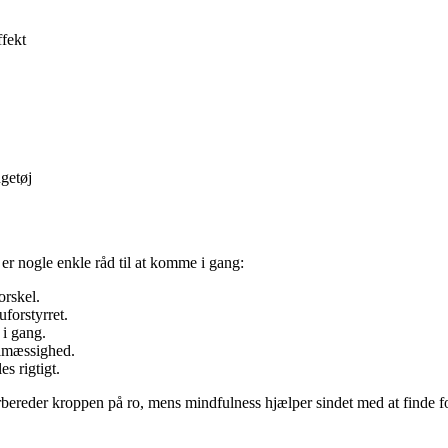
ffekt
getøj
er nogle enkle råd til at komme i gang:
orskel.
forstyrret.
 i gang.
elmæssighed.
s rigtigt.
bereder kroppen på ro, mens mindfulness hjælper sindet med at finde f