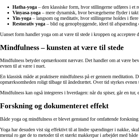
Hatha-yoga
– den klassiske form, hvor stillingerne udføres i et
Vinyasa-yoga
– mere dynamisk, hvor bevægelserne flyder i takt
Yin-yoga
– langsom og meditativ, hvor stillingerne holdes i fler
Restorativ yoga
– blid og genopbyggende, ideel til afspænding o
Uanset form handler yoga om at være til stede i kroppen og acceptere de
Mindfulness – kunsten at være til stede
Mindfulness betyder opmærksomt nærvær. Det handler om at være bevidst o
evnen til at være i nuet.
En klassisk måde at praktisere mindfulness på er gennem meditation. Det
opmærksomheden roligt tilbage til åndedrættet. Over tid styrkes evnen ti
Mindfulness kan også integreres i hverdagen: når du spiser, går en tur
Forskning og dokumenteret effekt
Både yoga og mindfulness er blevet genstand for omfattende forskning de
Yoga har desuden vist sig effektivt til at lindre spændinger i nakke,
mental ro gør de to metoder til et stærkt makkerpar i arbejdet med både