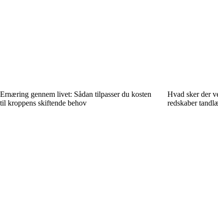
Ernæring gennem livet: Sådan tilpasser du kosten
Hvad sker der v
til kroppens skiftende behov
redskaber tandl