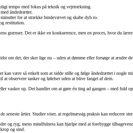
 roligt tempo med fokus på teknik og vejrtrækning.
 med åndedrættet.
e minutter for at strække bindevævet og skabe dyb ro.
g restitution.
ns grænser. Det er ikke en konkurrence, men en proces, hvor du lærer at 
m det, der sker lige nu – uden at dømme eller forsøge at ændre det. I s
 kan være så enkelt som at sidde stille og følge åndedrættet i nogle mi
l at observere tanker og følelser uden at blive fanget af dem.
, eller vasker op. Det handler om at gøre én ting ad gangen – med fuld
 seneste årtier. Studier viser, at regelmæssig praksis kan reducere stre
 skuldre og ryg, mens mindfulness kan hjælpe med at forebygge tilbagev
 krop og sind.