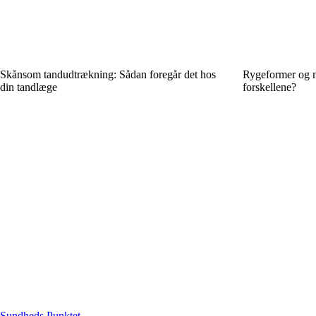
Skånsom tandudtrækning: Sådan foregår det hos
Rygeformer og 
din tandlæge
forskellene?
Sundheds Punktet