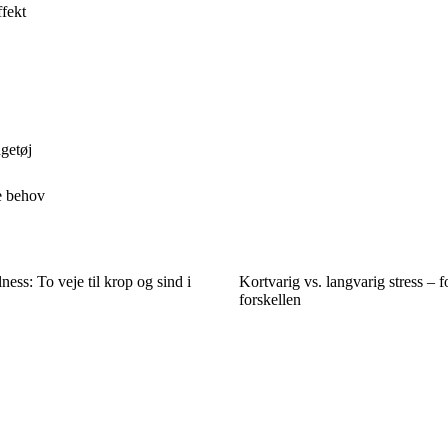
ffekt
getøj
de behov
ess: To veje til krop og sind i
Kortvarig vs. langvarig stress – 
forskellen