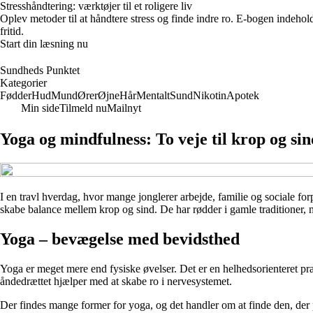
Stresshåndtering: værktøjer til et roligere liv
Oplev metoder til at håndtere stress og finde indre ro. E-bogen indehol
fritid.
Start din læsning nu
Sundheds Punktet
Kategorier
Fødder
Hud
Mund
Ører
Øjne
Hår
Mentalt
Sund
Nikotin
Apotek
Min side
Tilmeld nu
Mailnyt
Yoga og mindfulness: To veje til krop og sin
I en travl hverdag, hvor mange jonglerer arbejde, familie og sociale fo
skabe balance mellem krop og sind. De har rødder i gamle traditioner, me
Yoga – bevægelse med bevidsthed
Yoga er meget mere end fysiske øvelser. Det er en helhedsorienteret p
åndedrættet hjælper med at skabe ro i nervesystemet.
Der findes mange former for yoga, og det handler om at finde den, der p