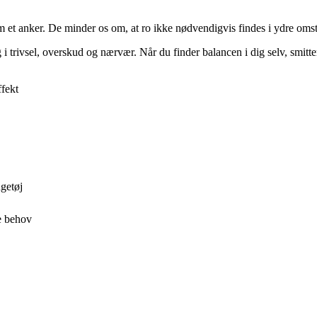
 et anker. De minder os om, at ro ikke nødvendigvis findes i ydre omstæn
ng i trivsel, overskud og nærvær. Når du finder balancen i dig selv, smitte
ffekt
getøj
de behov