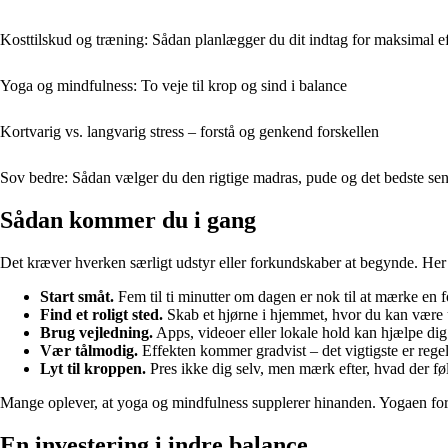
Kosttilskud og træning: Sådan planlægger du dit indtag for maksimal e
Yoga og mindfulness: To veje til krop og sind i balance
Kortvarig vs. langvarig stress – forstå og genkend forskellen
Sov bedre: Sådan vælger du den rigtige madras, pude og det bedste sen
Sådan kommer du i gang
Det kræver hverken særligt udstyr eller forkundskaber at begynde. Her 
Start småt.
Fem til ti minutter om dagen er nok til at mærke en f
Find et roligt sted.
Skab et hjørne i hjemmet, hvor du kan være u
Brug vejledning.
Apps, videoer eller lokale hold kan hjælpe dig
Vær tålmodig.
Effekten kommer gradvist – det vigtigste er reg
Lyt til kroppen.
Pres ikke dig selv, men mærk efter, hvad der føle
Mange oplever, at yoga og mindfulness supplerer hinanden. Yogaen for
En investering i indre balance