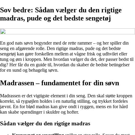
Sov bedre: Sådan vælger du den rigtige
madras, pude og det bedste sengetøj
En god nats søvn begynder med de rette rammer – og her spiller din
seng en afgørende rolle. Den rigtige madras, pude og det bedste
sengetøj kan gøre forskellen mellem at vågne frisk og udhvilet eller
tung og øm i kroppen. Men hvordan vælger du det, der passer bedst til
dig? Her får du en guide til, hvordan du skaber de bedste betingelser
for en sund og behagelig søvn.
Madrassen – fundamentet for din søvn
Madrassen er det vigtigste element i din seng. Den skal støtte kroppen
korrekt, så rygsøjlen holdes i en naturlig stilling, og trykket fordeles
jævnt. En for blød madras kan give ondt i ryggen, mens en for hård
kan skabe spændinger i skuldre og hofter.
Sådan vælger du den rigtige madras