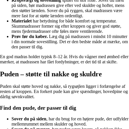
Kropsvægt og sovestilling
spiller en stor rolle. Sover du mest
på siden, bør madrassen give efter ved skuldre og hofter, mens
den støtter lænden. Sover du på ryggen, skal madrassen være
mere fast for at støtte lænden ordentligt.
Materialet
har betydning for både komfort og temperatur.
Skummadrasser former sig efter kroppen og giver god støtte,
mens fjedermadrasser ofte føles mere ventilerende.
Prøv før du køber.
Læg dig på madrassen i mindst 10 minutter
i din normale sovestilling. Det er den bedste måde at mærke, om
den passer til dig.
En god madras holder typisk 8–12 år. Hvis du vågner med ømhed eller
mærker, at madrassen har fået fordybninger, er det tid til at skifte.
Puden – støtte til nakke og skuldre
Puden skal støtte hoved og nakke, så rygsøjlen ligger i forlængelse af
resten af kroppen. En forkert pude kan give spændinger, hovedpine og
dårlig søvnkvalitet.
Find den pude, der passer til dig
Sover du på siden
, har du brug for en højere pude, der udfylder
mellemrummet mellem skulder og hoved.