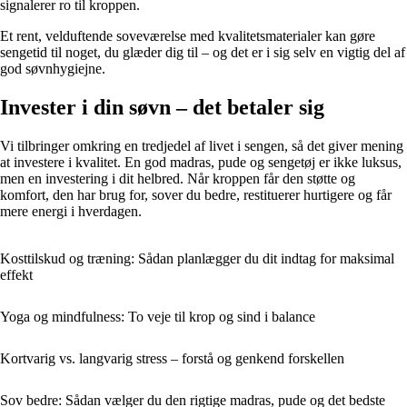
signalerer ro til kroppen.
Et rent, velduftende soveværelse med kvalitetsmaterialer kan gøre
sengetid til noget, du glæder dig til – og det er i sig selv en vigtig del af
god søvnhygiejne.
Invester i din søvn – det betaler sig
Vi tilbringer omkring en tredjedel af livet i sengen, så det giver mening
at investere i kvalitet. En god madras, pude og sengetøj er ikke luksus,
men en investering i dit helbred. Når kroppen får den støtte og
komfort, den har brug for, sover du bedre, restituerer hurtigere og får
mere energi i hverdagen.
Kosttilskud og træning: Sådan planlægger du dit indtag for maksimal
effekt
Yoga og mindfulness: To veje til krop og sind i balance
Kortvarig vs. langvarig stress – forstå og genkend forskellen
Sov bedre: Sådan vælger du den rigtige madras, pude og det bedste