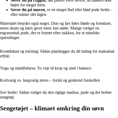
Sover du på ryggen
, bør puden være lavere, så nakken ikke
bøjes for meget frem.
Sover du på maven
, er en meget flad eller blød pude bedst –
eller måske slet ingen.
Materialet betyder også noget. Dun og fjer føles bløde og formbare,
mens skum og latex giver mere fast støtte. Mange vælger en
ergonomisk pude, der er formet efter nakken, for at mindske
spændinger.
Kosttilskud og træning: Sådan planlægger du dit indtag for maksimal
effekt
Yoga og mindfulness: To veje til krop og sind i balance
Kortvarig vs. langvarig stress – forstå og genkend forskellen
Sov bedre: Sådan vælger du den rigtige madras, pude og det bedste
sengetøj
Sengetøjet – klimaet omkring din søvn