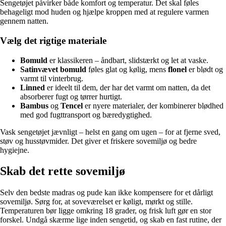
Sengetøjet påvirker både komfort og temperatur. Det skal føles
behageligt mod huden og hjælpe kroppen med at regulere varmen
gennem natten.
Vælg det rigtige materiale
Bomuld
er klassikeren – åndbart, slidstærkt og let at vaske.
Satinvævet bomuld
føles glat og kølig, mens
flonel
er blødt og
varmt til vinterbrug.
Linned
er ideelt til dem, der har det varmt om natten, da det
absorberer fugt og tørrer hurtigt.
Bambus
og
Tencel
er nyere materialer, der kombinerer blødhed
med god fugttransport og bæredygtighed.
Vask sengetøjet jævnligt – helst en gang om ugen – for at fjerne sved,
støv og husstøvmider. Det giver et friskere sovemiljø og bedre
hygiejne.
Skab det rette sovemiljø
Selv den bedste madras og pude kan ikke kompensere for et dårligt
sovemiljø. Sørg for, at soveværelset er køligt, mørkt og stille.
Temperaturen bør ligge omkring 18 grader, og frisk luft gør en stor
forskel. Undgå skærme lige inden sengetid, og skab en fast rutine, der