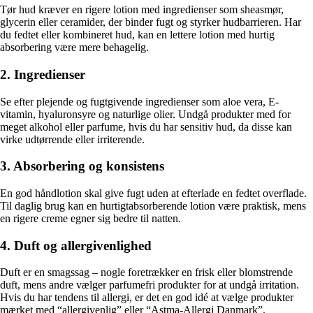
Tør hud kræver en rigere lotion med ingredienser som sheasmør,
glycerin eller ceramider, der binder fugt og styrker hudbarrieren. Har
du fedtet eller kombineret hud, kan en lettere lotion med hurtig
absorbering være mere behagelig.
2. Ingredienser
Se efter plejende og fugtgivende ingredienser som aloe vera, E-
vitamin, hyaluronsyre og naturlige olier. Undgå produkter med for
meget alkohol eller parfume, hvis du har sensitiv hud, da disse kan
virke udtørrende eller irriterende.
3. Absorbering og konsistens
En god håndlotion skal give fugt uden at efterlade en fedtet overflade.
Til daglig brug kan en hurtigtabsorberende lotion være praktisk, mens
en rigere creme egner sig bedre til natten.
4. Duft og allergivenlighed
Duft er en smagssag – nogle foretrækker en frisk eller blomstrende
duft, mens andre vælger parfumefri produkter for at undgå irritation.
Hvis du har tendens til allergi, er det en god idé at vælge produkter
mærket med “allergivenlig” eller “Astma-Allergi Danmark”.