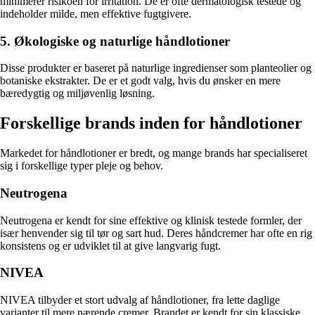
minimerer risikoen for irritation. De er ofte dermatologisk testede og
indeholder milde, men effektive fugtgivere.
5. Økologiske og naturlige håndlotioner
Disse produkter er baseret på naturlige ingredienser som planteolier og
botaniske ekstrakter. De er et godt valg, hvis du ønsker en mere
bæredygtig og miljøvenlig løsning.
Forskellige brands inden for håndlotioner
Markedet for håndlotioner er bredt, og mange brands har specialiseret
sig i forskellige typer pleje og behov.
Neutrogena
Neutrogena er kendt for sine effektive og klinisk testede formler, der
især henvender sig til tør og sart hud. Deres håndcremer har ofte en rig
konsistens og er udviklet til at give langvarig fugt.
NIVEA
NIVEA tilbyder et stort udvalg af håndlotioner, fra lette daglige
varianter til mere nærende cremer. Brandet er kendt for sin klassiske