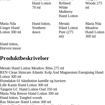
Hand Lotion
Refined
Woods 275
70 ml
White
ml
Mulberry
Hand Lotion
Maria Nila
Hand lotion,
Meraki
Maria Nila
Ginger Hand
Northern
Hånd Lotion
Meadow
Lotion 300 ml
dawn
Pure (275
Hand Lotion
ml)
300 ml
Hand lotion,
Harvest moon
Produktbeskrivelser
Meraki Hand Lotion Meadow Bliss 275 ml
REN Clean Skincare Atlantic Kelp And Magnesium Energising Hand
Lotion 300 ml
Humdakin 01 håndlotion kamille og havtorn
Lille Kanin Hand Lotion 300 ml
Tangent GC Hand Lotion Oud 350 ml
Maria Nila Breeze Hand Lotion 300 ml
Hand lotion, Tangled woods
Raz Skincare Hand Lotion 300 ml