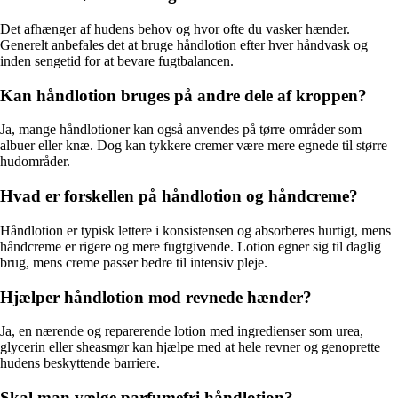
Det afhænger af hudens behov og hvor ofte du vasker hænder.
Generelt anbefales det at bruge håndlotion efter hver håndvask og
inden sengetid for at bevare fugtbalancen.
Kan håndlotion bruges på andre dele af kroppen?
Ja, mange håndlotioner kan også anvendes på tørre områder som
albuer eller knæ. Dog kan tykkere cremer være mere egnede til større
hudområder.
Hvad er forskellen på håndlotion og håndcreme?
Håndlotion er typisk lettere i konsistensen og absorberes hurtigt, mens
håndcreme er rigere og mere fugtgivende. Lotion egner sig til daglig
brug, mens creme passer bedre til intensiv pleje.
Hjælper håndlotion mod revnede hænder?
Ja, en nærende og reparerende lotion med ingredienser som urea,
glycerin eller sheasmør kan hjælpe med at hele revner og genoprette
hudens beskyttende barriere.
Skal man vælge parfumefri håndlotion?