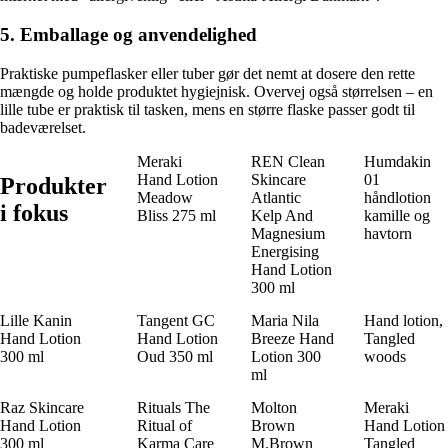
5. Emballage og anvendelighed
Praktiske pumpeflasker eller tuber gør det nemt at dosere den rette
mængde og holde produktet hygiejnisk. Overvej også størrelsen – en
lille tube er praktisk til tasken, mens en større flaske passer godt til
badeværelset.
Meraki
REN Clean
Humdakin
Hand Lotion
Skincare
01
Produkter
Meadow
Atlantic
håndlotion
i fokus
Bliss 275 ml
Kelp And
kamille og
Magnesium
havtorn
Energising
Hand Lotion
300 ml
Lille Kanin
Tangent GC
Maria Nila
Hand lotion,
Hand Lotion
Hand Lotion
Breeze Hand
Tangled
300 ml
Oud 350 ml
Lotion 300
woods
ml
Raz Skincare
Rituals The
Molton
Meraki
Hand Lotion
Ritual of
Brown
Hand Lotion
300 ml
Karma Care
M.Brown
Tangled