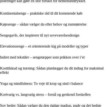
justeringer kan gøre en stor forskel for helhedsindtrykket.
Kontinentalsenge – praktiske råd til dit kommende køb
Køjesenge – sådan vælger du efter behov og rumstørrelse
Sengegavle, der inspirerer til nyt soveværelsesdesign
Elevationssenge – et orienterende kig på modeller og typer
Indret med tekstiler – sengetæpper som prikken over i’et
Kosttilskud og træning: Sådan planlægger du dit indtag for maksimal
effekt
Yoga og mindfulness: To veje til krop og sind i balance
Kortvarig vs. langvarig stress – forstå og genkend forskellen
Sov bedre: Sådan vælger du den rigtige madras, pude og det bedste