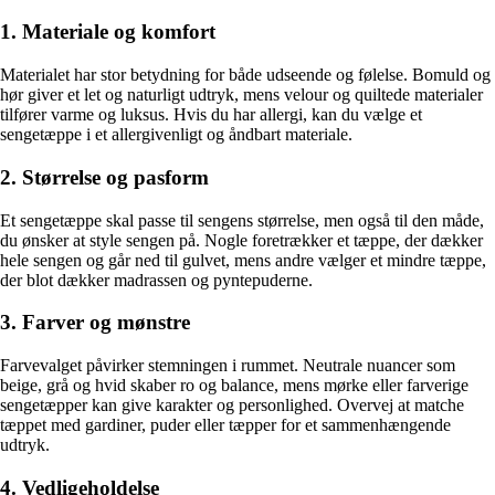
1. Materiale og komfort
Materialet har stor betydning for både udseende og følelse. Bomuld og
hør giver et let og naturligt udtryk, mens velour og quiltede materialer
tilfører varme og luksus. Hvis du har allergi, kan du vælge et
sengetæppe i et allergivenligt og åndbart materiale.
2. Størrelse og pasform
Et sengetæppe skal passe til sengens størrelse, men også til den måde,
du ønsker at style sengen på. Nogle foretrækker et tæppe, der dækker
hele sengen og går ned til gulvet, mens andre vælger et mindre tæppe,
der blot dækker madrassen og pyntepuderne.
3. Farver og mønstre
Farvevalget påvirker stemningen i rummet. Neutrale nuancer som
beige, grå og hvid skaber ro og balance, mens mørke eller farverige
sengetæpper kan give karakter og personlighed. Overvej at matche
tæppet med gardiner, puder eller tæpper for et sammenhængende
udtryk.
4. Vedligeholdelse