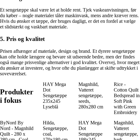
Et sengetæppe skal være let at holde rent. Tjek vaskeanvisningen, før
du køber – nogle materialer tåler maskinvask, mens andre kræver rens.
Hvis du ønsker et tæppe, der bruges dagligt, er det en fordel at vælge
et slidstærkt og vaskbart materiale.
5. Pris og kvalitet
Prisen afhænger af materiale, design og brand. Et dyrere sengetæppe
kan ofte holde længere og bevare sit udseende bedre, men der findes
også mange prisvenlige alternativer i god kvalitet. Overvej, hvor meget
du ønsker at investere, og hvor ofte du planlægger at skifte udtrykket i
soveværelset.
HAY Mega
Magnhild,
Rice -
Dot
Vatteret
Cotton Quilt
Produkter
Sengetæppe
sengetæppe,
Bedspread in
i fokus
235x245
seeds,
Soft Pink
Lyseblå
280x280 cm
with Green
Embroidery
ByNord By
Hilda,
HAY Mega
Magnhild,
Nord - Magnhild
Sengetæppe,
Dot
Vatteret
Quilt - 280 x
coal,
Sengetæppe
sengetæppe,
280 cm - Coal
170x180 cm
198x245
bark,