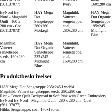
(561137077)
Ivory
160x280 cm
ByNord By
HAY Mega
Magnhild,
HAY Mega
Nord - Magnhild
Dot
Vatteret
Dot Organic
Quilt - 160 x
Sengetæppe
sengetæppe,
Sengetæppe
280 cm - Coal
260x260
coal,
195x245
(561137073)
Mørkegå
280x280 cm
Midnight
Blue
Magnhild,
HAY Mega
Magnhild,
Vatteret
Dot Organic
Vatteret
sengetæppe,
Sengetæppe
sengetæppe,
seeds, 160x280
235x245
coal,
cm
Midnight
160x280 cm
Blue
Produktbeskrivelser
HAY Mega Dot Sengetæppe 235x245 Lyseblå
Magnhild, Vatteret sengetæppe, seeds, 280x280 cm
Rice - Cotton Quilt Bedspread in Soft Pink with Green Embroidery
ByNord By Nord - Magnhild Quilt - 280 x 280 cm - Coal
(561137077)
Hilda, Sengetæppe, coal, 170x180 cm