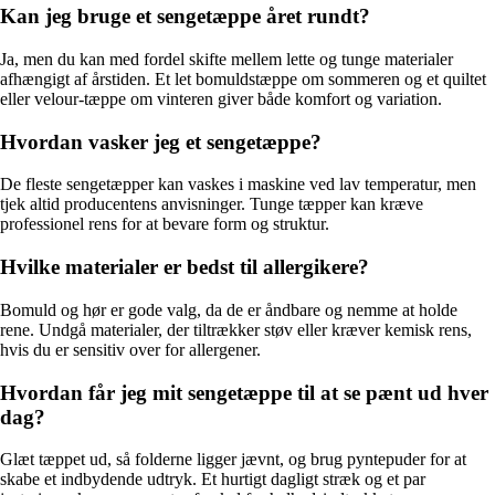
Kan jeg bruge et sengetæppe året rundt?
Ja, men du kan med fordel skifte mellem lette og tunge materialer
afhængigt af årstiden. Et let bomuldstæppe om sommeren og et quiltet
eller velour-tæppe om vinteren giver både komfort og variation.
Hvordan vasker jeg et sengetæppe?
De fleste sengetæpper kan vaskes i maskine ved lav temperatur, men
tjek altid producentens anvisninger. Tunge tæpper kan kræve
professionel rens for at bevare form og struktur.
Hvilke materialer er bedst til allergikere?
Bomuld og hør er gode valg, da de er åndbare og nemme at holde
rene. Undgå materialer, der tiltrækker støv eller kræver kemisk rens,
hvis du er sensitiv over for allergener.
Hvordan får jeg mit sengetæppe til at se pænt ud hver
dag?
Glæt tæppet ud, så folderne ligger jævnt, og brug pyntepuder for at
skabe et indbydende udtryk. Et hurtigt dagligt stræk og et par