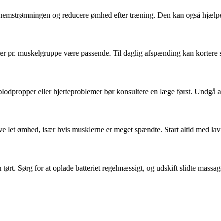
nnemstrømningen og reducere ømhed efter træning. Den kan også hjælpe
ter pr. muskelgruppe være passende. Til daglig afspænding kan kortere s
lodpropper eller hjerteproblemer bør konsultere en læge først. Undgå at
 let ømhed, især hvis musklerne er meget spændte. Start altid med lav i
 tørt. Sørg for at oplade batteriet regelmæssigt, og udskift slidte mass