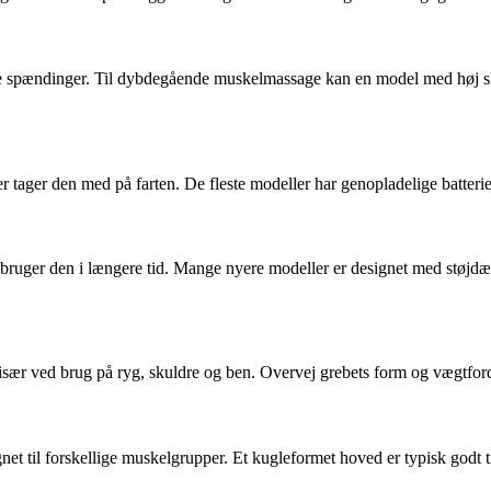
e spændinger. Til dybdegående muskelmassage kan en model med høj slag
ler tager den med på farten. De fleste modeller har genopladelige batteri
 bruger den i længere tid. Mange nyere modeller er designet med støjd
sær ved brug på ryg, skuldre og ben. Overvej grebets form og vægtford
net til forskellige muskelgrupper. Et kugleformet hoved er typisk godt ti