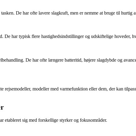
 i tasken. De har ofte lavere slagkraft, men er nemme at bruge til hurti
 De har typisk flere hastighedsindstillinger og udskiftelige hoveder, h
kelbehandling. De har ofte længere batteritid, højere slagdybde og avan
te rejsemodeller, modeller med varmefunktion eller dem, der kan tilpass
er
r etableret sig med forskellige styrker og fokusområder.