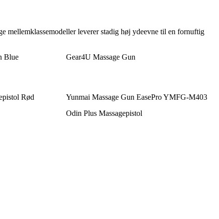
ge mellemklassemodeller leverer stadig høj ydeevne til en fornuftig
n Blue
Gear4U Massage Gun
epistol Rød
Yunmai Massage Gun EasePro YMFG-M403
Odin Plus Massagepistol