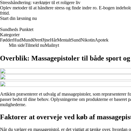
Stresshåndtering: værktøjer til et roligere liv
Oplev metoder til at håndtere stress og finde indre ro. E-bogen indehol
fritid.
Start din læsning nu
Sundheds Punktet
Kategorier
Fødder
Hud
Mund
Ører
Øjne
Hår
Mentalt
Sund
Nikotin
Apotek
Min side
Tilmeld nu
Mailnyt
Overblik: Massagepistoler til både sport o
Artiklen præsenterer et udvalg af massagepistoler, som repræsenterer for
passer bedst til dine behov. Oplysningerne om produkterne er baseret på 
mulighederne.
Faktorer at overveje ved køb af massagepis
Når du vælger en massagepistol, er det vigtigt at tænke over, hvordan og