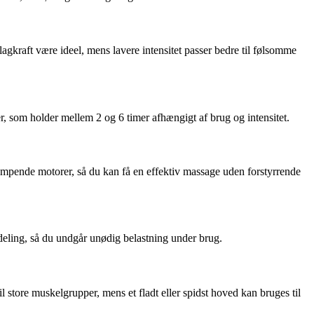
kraft være ideel, mens lavere intensitet passer bedre til følsomme
er, som holder mellem 2 og 6 timer afhængigt af brug og intensitet.
æmpende motorer, så du kan få en effektiv massage uden forstyrrende
eling, så du undgår unødig belastning under brug.
l store muskelgrupper, mens et fladt eller spidst hoved kan bruges til