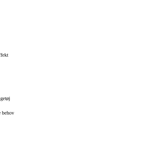
ffekt
getøj
de behov