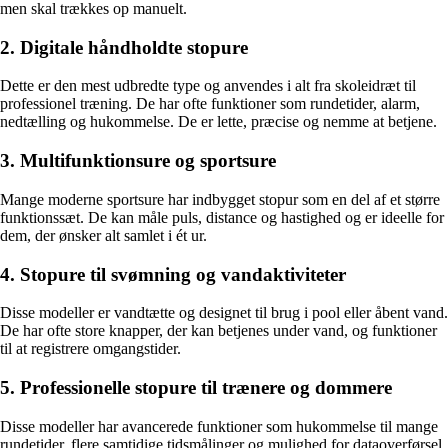
men skal trækkes op manuelt.
2. Digitale håndholdte stopure
Dette er den mest udbredte type og anvendes i alt fra skoleidræt til
professionel træning. De har ofte funktioner som rundetider, alarm,
nedtælling og hukommelse. De er lette, præcise og nemme at betjene.
3. Multifunktionsure og sportsure
Mange moderne sportsure har indbygget stopur som en del af et større
funktionssæt. De kan måle puls, distance og hastighed og er ideelle for
dem, der ønsker alt samlet i ét ur.
4. Stopure til svømning og vandaktiviteter
Disse modeller er vandtætte og designet til brug i pool eller åbent vand.
De har ofte store knapper, der kan betjenes under vand, og funktioner
til at registrere omgangstider.
5. Professionelle stopure til trænere og dommere
Disse modeller har avancerede funktioner som hukommelse til mange
rundetider, flere samtidige tidsmålinger og mulighed for dataoverførsel.