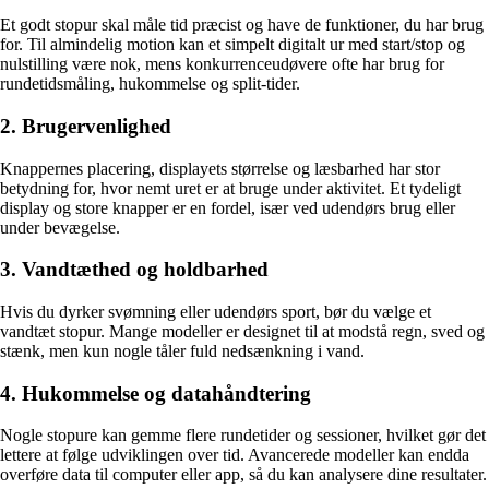
Et godt stopur skal måle tid præcist og have de funktioner, du har brug
for. Til almindelig motion kan et simpelt digitalt ur med start/stop og
nulstilling være nok, mens konkurrenceudøvere ofte har brug for
rundetidsmåling, hukommelse og split-tider.
2. Brugervenlighed
Knappernes placering, displayets størrelse og læsbarhed har stor
betydning for, hvor nemt uret er at bruge under aktivitet. Et tydeligt
display og store knapper er en fordel, især ved udendørs brug eller
under bevægelse.
3. Vandtæthed og holdbarhed
Hvis du dyrker svømning eller udendørs sport, bør du vælge et
vandtæt stopur. Mange modeller er designet til at modstå regn, sved og
stænk, men kun nogle tåler fuld nedsænkning i vand.
4. Hukommelse og datahåndtering
Nogle stopure kan gemme flere rundetider og sessioner, hvilket gør det
lettere at følge udviklingen over tid. Avancerede modeller kan endda
overføre data til computer eller app, så du kan analysere dine resultater.