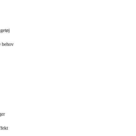
getøj
de behov
ger
ffekt