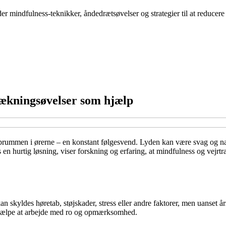
der mindfulness-teknikker, åndedrætsøvelser og strategier til at reduce
rækningsøvelser som hjælp
 brummen i ørerne – en konstant følgesvend. Lyden kan være svag og n
 en hurtig løsning, viser forskning og erfaring, at mindfulness og vejrt
kan skyldes høretab, støjskader, stress eller andre faktorer, men uanset
et hjælpe at arbejde med ro og opmærksomhed.