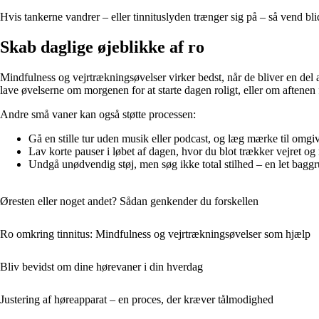
Hvis tankerne vandrer – eller tinnituslyden trænger sig på – så vend blid
Skab daglige øjeblikke af ro
Mindfulness og vejrtrækningsøvelser virker bedst, når de bliver en del
lave øvelserne om morgenen for at starte dagen roligt, eller om aftenen fo
Andre små vaner kan også støtte processen:
Gå en stille tur uden musik eller podcast, og læg mærke til omgiv
Lav korte pauser i løbet af dagen, hvor du blot trækker vejret o
Undgå unødvendig støj, men søg ikke total stilhed – en let bagg
Øresten eller noget andet? Sådan genkender du forskellen
Ro omkring tinnitus: Mindfulness og vejrtrækningsøvelser som hjælp
Bliv bevidst om dine hørevaner i din hverdag
Justering af høreapparat – en proces, der kræver tålmodighed