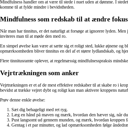
Mindfulness handler om at være til stede i nuet uden at dømme. I stede
komme til at fylde mindre i bevidstheden.
Mindfulness som redskab til at ændre fokus
Når man har tinnitus, er det naturligt at forsøge at ignorere lyden. M
inviteres man til at møde den med ro.
En simpel øvelse kan være at sætte sig et roligt sted, lukke øjnene og blo
opmærksomheden bliver tinnitus en del af et større lydlandskab, og hjer
Flere tinnitusramte oplever, at regelmæssig mindfulnesspraksis mindsker
Vejrtrækningen som anker
Vejrtrækningen er et af de mest effektive redskaber til at skabe ro i kr
bevidst at trække vejret dybt og roligt kan man aktivere kroppens natur
Prøv denne enkle øvelse:
Sæt dig behageligt med ret ryg.
Læg en hånd på maven og mærk, hvordan den hæver sig, når du 
Pust langsomt ud gennem munden, og mærk, hvordan kroppen fald
Gentag i et par minutter, og lad opmærksomheden følge åndedræt