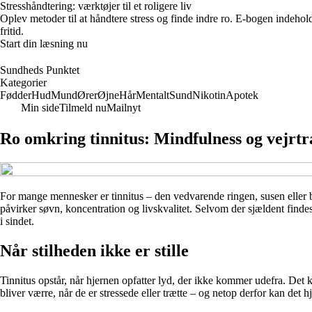
Stresshåndtering: værktøjer til et roligere liv
Oplev metoder til at håndtere stress og finde indre ro. E-bogen indehol
fritid.
Start din læsning nu
Sundheds Punktet
Kategorier
Fødder
Hud
Mund
Ører
Øjne
Hår
Mentalt
Sund
Nikotin
Apotek
Min side
Tilmeld nu
Mailnyt
Ro omkring tinnitus: Mindfulness og vejrt
For mange mennesker er tinnitus – den vedvarende ringen, susen eller
påvirker søvn, koncentration og livskvalitet. Selvom der sjældent findes
i sindet.
Når stilheden ikke er stille
Tinnitus opstår, når hjernen opfatter lyd, der ikke kommer udefra. Det 
bliver værre, når de er stressede eller trætte – og netop derfor kan d