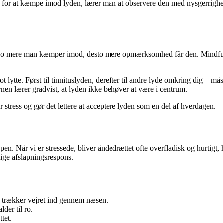
t for at kæmpe imod lyden, lærer man at observere den med nysgerrighed
en jo mere man kæmper imod, desto mere opmærksomhed får den. Mindfulnes
t lytte. Først til tinnituslyden, derefter til andre lyde omkring dig – må
nen lærer gradvist, at lyden ikke behøver at være i centrum.
 stress og gør det lettere at acceptere lyden som en del af hverdagen.
oppen. Når vi er stressede, bliver åndedrættet ofte overfladisk og hurtig
lige afslapningsrespons.
trækker vejret ind gennem næsen.
er til ro.
tet.