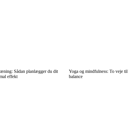
ræning: Sådan planlægger du dit
Yoga og mindfulness: To veje til 
mal effekt
balance