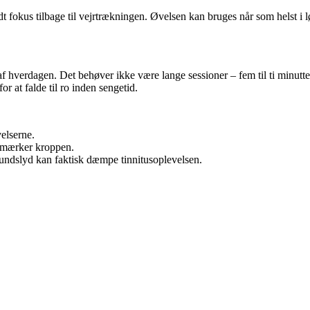
t fokus tilbage til vejrtrækningen. Øvelsen kan bruges når som helst i lø
 af hverdagen. Det behøver ikke være lange sessioner – fem til ti minut
r at falde til ro inden sengetid.
elserne.
g mærker kroppen.
rundslyd kan faktisk dæmpe tinnitusoplevelsen.