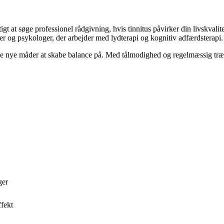
gt at søge professionel rådgivning, hvis tinnitus påvirker din livskvali
ker og psykologer, der arbejder med lydterapi og kognitiv adfærdsterapi.
nde nye måder at skabe balance på. Med tålmodighed og regelmæssig træn
ger
ffekt